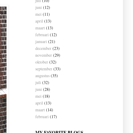
juli
(10)
juni
(12)
mei
(11)
april
(13)
maart
(13)
februari
(12)
januari
(21)
december
(23)
november
(29)
oktober
(32)
september
(33)
augustus
(35)
juli
(32)
juni
(28)
mei
(18)
april
(13)
maart
(14)
februari
(17)
MY FAVORITE BLOGS