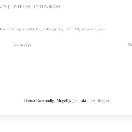
VIN
|
TWITTER
|
INSTAGRAM
shionmindshop bracelet
,
hm
,
leather pants
,
OUTFITS
,
parka outfit
,
Zara
Homepage
Ou
Thema Eenvoudig. Mogelijk gemaakt door
Blogger
.