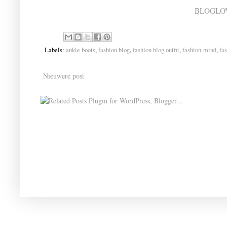
BLOGLO
Labels:
ankle boots
,
fashion blog
,
fashion blog outfit
,
fashion-mind
,
fa
Nieuwere post
FASHION, FASHION, FASHION