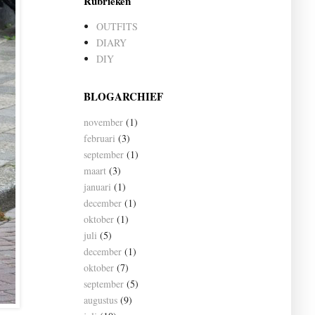
Rubrieken
OUTFITS
DIARY
DIY
BLOGARCHIEF
november
(1)
februari
(3)
september
(1)
maart
(3)
januari
(1)
december
(1)
oktober
(1)
juli
(5)
december
(1)
oktober
(7)
september
(5)
augustus
(9)