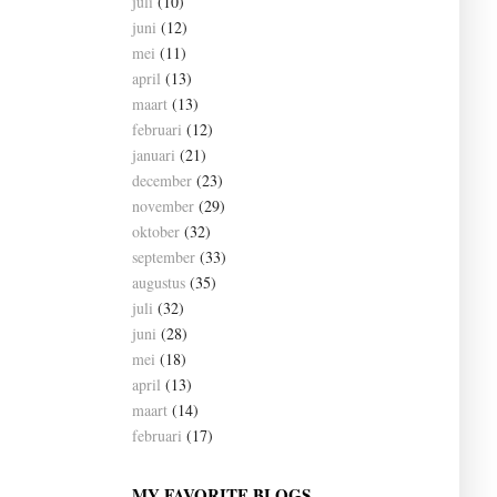
juli
(10)
juni
(12)
mei
(11)
april
(13)
maart
(13)
februari
(12)
januari
(21)
december
(23)
november
(29)
oktober
(32)
september
(33)
augustus
(35)
juli
(32)
juni
(28)
mei
(18)
april
(13)
maart
(14)
februari
(17)
MY FAVORITE BLOGS