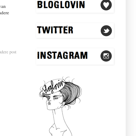
 van
ndere
dere post