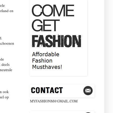
vele
erland en
d.
 schoenen
 de
k deels
neutrale
an ook
nel op
MYFASHIONM@GMAIL.COM