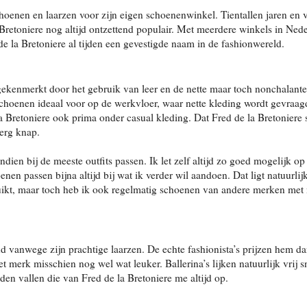
hoenen en laarzen voor zijn eigen schoenenwinkel. Tientallen jaren en 
Bretoniere nog altijd ontzettend populair. Met meerdere winkels in Ned
de la Bretoniere al tijden een gevestigde naam in de fashionwereld.
kenmerkt door het gebruik van leer en de nette maar toch nonchalante
 schoenen ideaal voor op de werkvloer, waar nette kleding wordt gevraag
la Bretoniere ook prima onder casual kleding. Dat Fred de la Bretoniere
 erg knap.
ien bij de meeste outfits passen. Ik let zelf altijd zo goed mogelijk op
en passen bijna altijd bij wat ik verder wil aandoen. Dat ligt natuurlij
bruikt, maar toch heb ik ook regelmatig schoenen van andere merken met 
 vanwege zijn prachtige laarzen. De echte fashionista’s prijzen hem d
et merk misschien nog wel wat leuker. Ballerina’s lijken natuurlijk vrij s
den vallen die van Fred de la Bretoniere me altijd op.