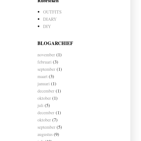
Rubrieken
OUTFITS
DIARY
DIY
BLOGARCHIEF
november
(1)
februari
(3)
september
(1)
maart
(3)
januari
(1)
december
(1)
oktober
(1)
juli
(5)
december
(1)
oktober
(7)
september
(5)
augustus
(9)